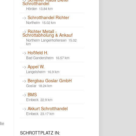
Schrotthandel
Hörden 13.84 km
->
Schrotthandel Richter
Northeim 15.02 km
->
Richter Metall -
Schrottabholung & Ankauf
Northeim Langenholtensen 15.02
km
->
Hoßfeld H.
Bad Gandersheim 16.57 km
->
Appel W.
Langelsheim 16.9 km
->
Bergbau Goslar GmbH
Goslar 18.24 km
->
BMS
Einbeck 22.9 km
->
Akkurt Schrotthandel
Einbeck 23.17 km
die
SCHROTTPLATZ
IN: