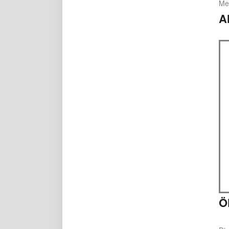
Me
A
Ö