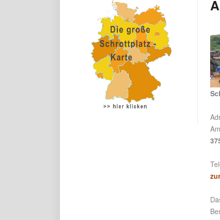
A
Sc
Ad
Am
37
Te
zu
Das
Be