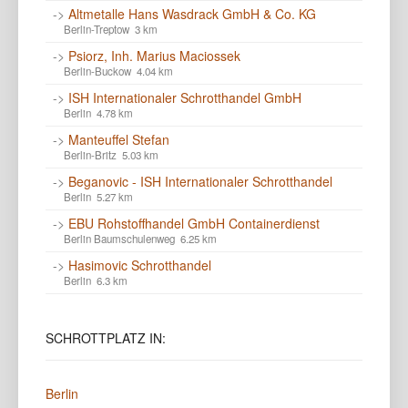
->
Altmetalle Hans Wasdrack GmbH & Co. KG
Berlin-Treptow 3 km
->
Psiorz, Inh. Marius Maciossek
Berlin-Buckow 4.04 km
->
ISH Internationaler Schrotthandel GmbH
Berlin 4.78 km
->
Manteuffel Stefan
Berlin-Britz 5.03 km
->
Beganovic - ISH Internationaler Schrotthandel
Berlin 5.27 km
->
EBU Rohstoffhandel GmbH Containerdienst
Berlin Baumschulenweg 6.25 km
->
Hasimovic Schrotthandel
Berlin 6.3 km
SCHROTTPLATZ
IN:
Berlin