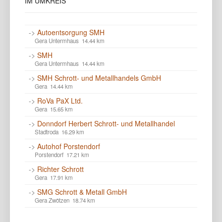
IM
UMKREIS
->
Autoentsorgung SMH
Gera Untermhaus 14.44 km
->
SMH
Gera Untermhaus 14.44 km
->
SMH Schrott- und Metallhandels GmbH
Gera 14.44 km
->
RoVa PaX Ltd.
Gera 15.65 km
->
Donndorf Herbert Schrott- und Metallhandel
Stadtroda 16.29 km
->
Autohof Porstendorf
Porstendorf 17.21 km
->
Richter Schrott
Gera 17.91 km
->
SMG Schrott & Metall GmbH
Gera Zwötzen 18.74 km