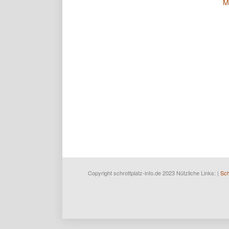
M
Copyright schrottplatz-info.de 2023 Nützliche Links: |
Sch