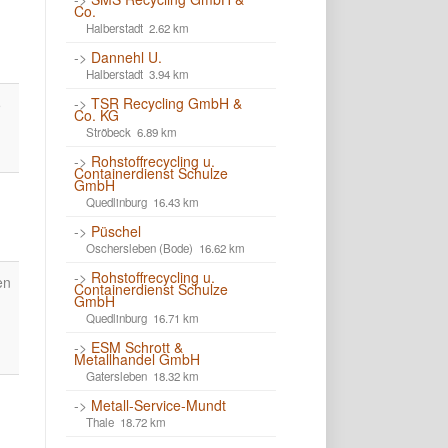
Co.
Halberstadt 2.62 km
->
Dannehl U.
Halberstadt 3.94 km
->
TSR Recycling GmbH &
5
Co. KG
Ströbeck 6.89 km
->
Rohstoffrecycling u.
Containerdienst Schulze
GmbH
Quedlinburg 16.43 km
->
Püschel
Oschersleben (Bode) 16.62 km
->
Rohstoffrecycling u.
en
Containerdienst Schulze
GmbH
Quedlinburg 16.71 km
->
ESM Schrott &
Metallhandel GmbH
Gatersleben 18.32 km
->
Metall-Service-Mundt
Thale 18.72 km