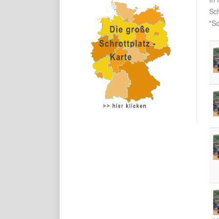
Sc
"Sc