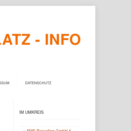
TZ - INFO
SSUM
DATENSCHUTZ
IM
UMKREIS
->
SMS Recycling GmbH &