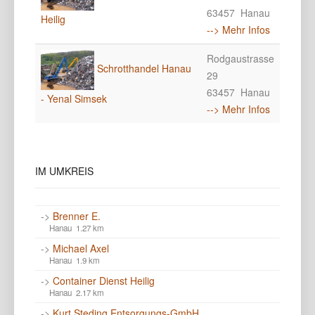
63457 Hanau
Heilig
--> Mehr Infos
Rodgaustrasse
Schrotthandel Hanau
29
63457 Hanau
- Yenal Simsek
--> Mehr Infos
IM
UMKREIS
->
Brenner E.
Hanau 1.27 km
->
Michael Axel
Hanau 1.9 km
->
Container Dienst Heilig
Hanau 2.17 km
->
Kurt Steding Entsorgungs-GmbH