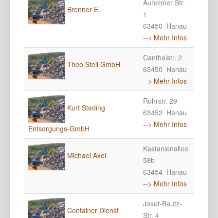
Auheimer Str.
Brenner E.
1
63450 Hanau
--> Mehr Infos
Canthalstr. 2
Theo Steil GmbH
63450 Hanau
--> Mehr Infos
Ruhrstr. 29
Kurt Steding
63452 Hanau
--> Mehr Infos
Entsorgungs-GmbH
Kastanienallee
Michael Axel
58b
63454 Hanau
--> Mehr Infos
Josef-Bautz-
Container Dienst
Str. 4