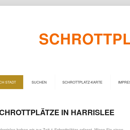
SCHROTTPLA
CH STADT
SUCHEN
SCHROTTPLATZ-KARTE
IMPRE
CHROTTPLÄTZE IN HARRISLEE
Harrislee haben wir zur Zeit 1 Schrottplätze erfasst. Wenn Sie einen