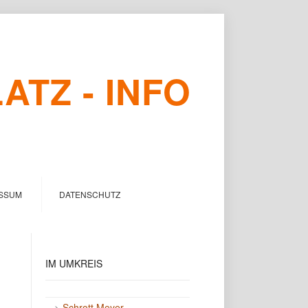
TZ - INFO
SSUM
DATENSCHUTZ
IM
UMKREIS
->
Schrott Meyer