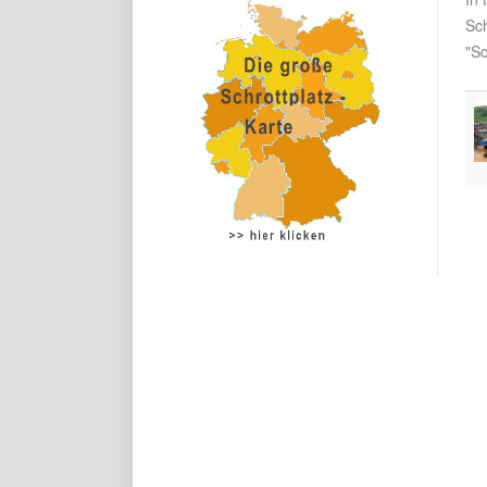
Sc
"Sc