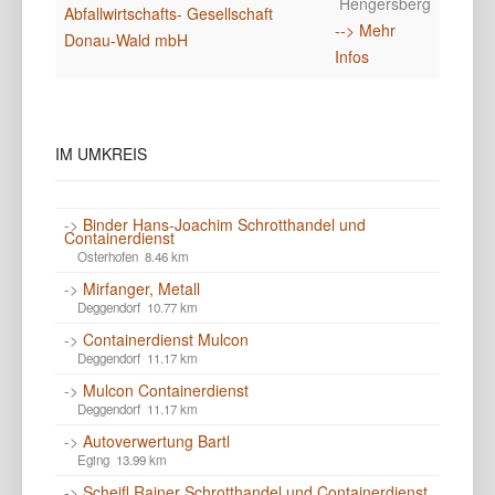
Hengersberg
Abfallwirtschafts- Gesellschaft
--> Mehr
Donau-Wald mbH
Infos
IM
UMKREIS
->
Binder Hans-Joachim Schrotthandel und
Containerdienst
Osterhofen 8.46 km
->
Mirfanger, Metall
Deggendorf 10.77 km
->
Containerdienst Mulcon
Deggendorf 11.17 km
->
Mulcon Containerdienst
Deggendorf 11.17 km
->
Autoverwertung Bartl
Eging 13.99 km
->
Scheifl Rainer Schrotthandel und Containerdienst