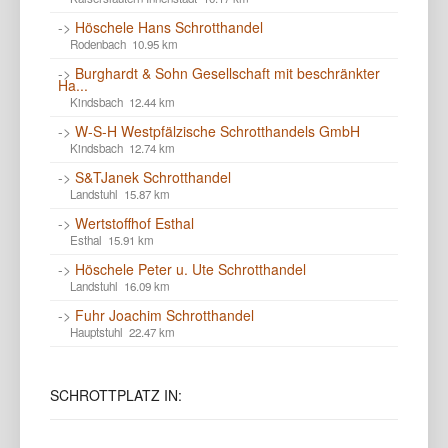
->
Höschele Hans Schrotthandel
Rodenbach 10.95 km
->
Burghardt & Sohn Gesellschaft mit beschränkter
Ha...
Kindsbach 12.44 km
->
W-S-H Westpfälzische Schrotthandels GmbH
Kindsbach 12.74 km
->
S&TJanek Schrotthandel
Landstuhl 15.87 km
->
Wertstoffhof Esthal
Esthal 15.91 km
->
Höschele Peter u. Ute Schrotthandel
Landstuhl 16.09 km
->
Fuhr Joachim Schrotthandel
Hauptstuhl 22.47 km
SCHROTTPLATZ
IN: