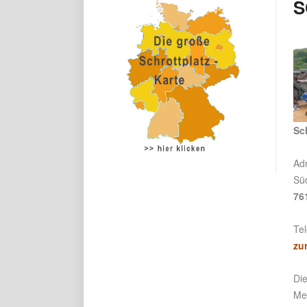
S
Sc
Ad
Süd
76
Te
zu
Di
Met