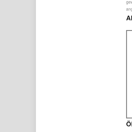
gew
an
A
Ö