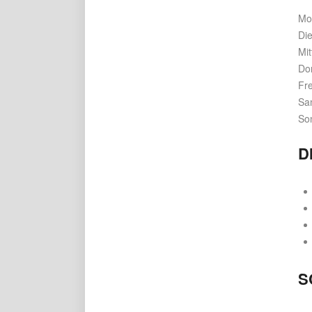
Mo
Di
Mi
Do
Fre
Sa
So
D
S