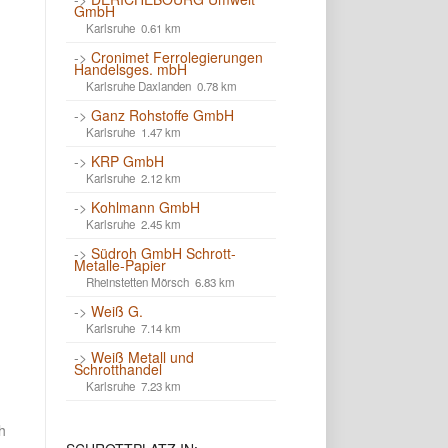
GmbH
Karlsruhe 0.61 km
->
Cronimet Ferrolegierungen
Handelsges. mbH
Karlsruhe Daxlanden 0.78 km
->
Ganz Rohstoffe GmbH
Karlsruhe 1.47 km
->
KRP GmbH
Karlsruhe 2.12 km
->
Kohlmann GmbH
Karlsruhe 2.45 km
->
Südroh GmbH Schrott-
Metalle-Papier
Rheinstetten Mörsch 6.83 km
->
Weiß G.
Karlsruhe 7.14 km
->
Weiß Metall und
Schrotthandel
Karlsruhe 7.23 km
h