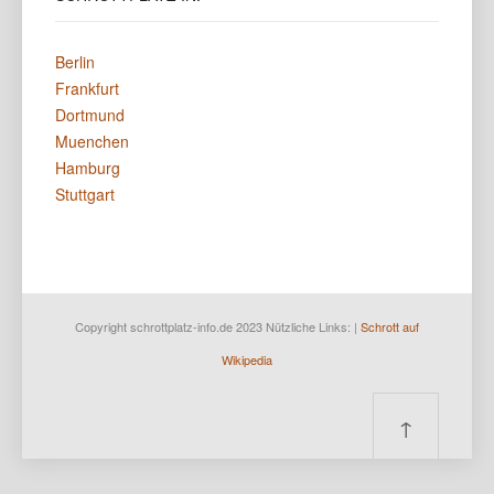
Berlin
Frankfurt
Dortmund
Muenchen
Hamburg
Stuttgart
Copyright schrottplatz-info.de 2023 Nützliche Links: |
Schrott auf
Wikipedia
↑