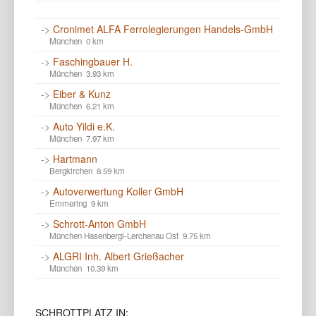
->
Cronimet ALFA Ferrolegierungen Handels-GmbH
München 0 km
->
Faschingbauer H.
München 3.93 km
->
Eiber & Kunz
München 6.21 km
->
Auto Yildi e.K.
München 7.97 km
->
Hartmann
Bergkirchen 8.59 km
->
Autoverwertung Koller GmbH
Emmering 9 km
->
Schrott-Anton GmbH
München Hasenbergl-Lerchenau Ost 9.75 km
->
ALGRI Inh. Albert Grießacher
München 10.39 km
SCHROTTPLATZ IN: