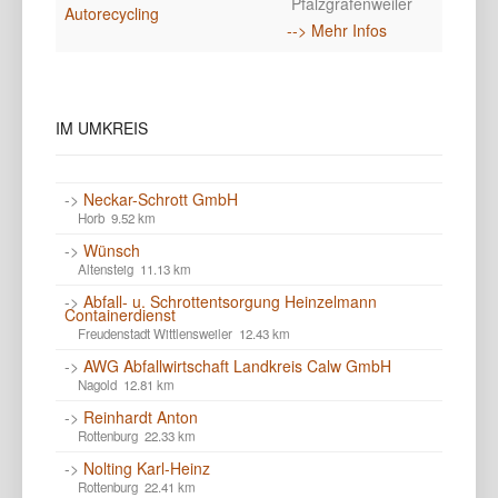
Pfalzgrafenweiler
Autorecycling
--> Mehr Infos
IM
UMKREIS
->
Neckar-Schrott GmbH
Horb 9.52 km
->
Wünsch
Altensteig 11.13 km
->
Abfall- u. Schrottentsorgung Heinzelmann
Containerdienst
Freudenstadt Wittlensweiler 12.43 km
->
AWG Abfallwirtschaft Landkreis Calw GmbH
Nagold 12.81 km
->
Reinhardt Anton
Rottenburg 22.33 km
->
Nolting Karl-Heinz
Rottenburg 22.41 km