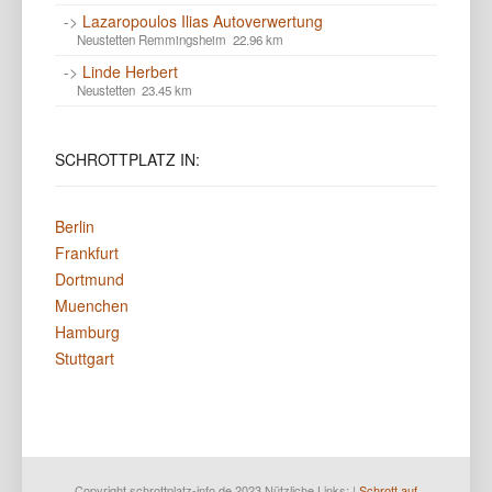
->
Lazaropoulos Ilias Autoverwertung
Neustetten Remmingsheim 22.96 km
->
Linde Herbert
Neustetten 23.45 km
SCHROTTPLATZ
IN:
Berlin
Frankfurt
Dortmund
Muenchen
Hamburg
Stuttgart
Copyright schrottplatz-info.de 2023 Nützliche Links: |
Schrott auf