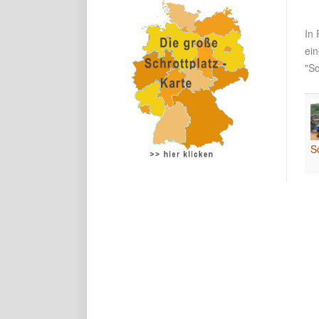
In 
ei
"Sc
S