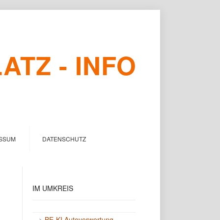
TZ - INFO
SSUM
DATENSCHUTZ
IM
UMKREIS
->
BE-KI Autoverwertung