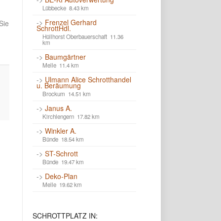
Lübbecke 8.43 km
->
Frenzel Gerhard
Sie
SchrottHdl.
Hüllhorst Oberbauerschaft 11.36
km
->
Baumgärtner
Melle 11.4 km
->
Ulmann Alice Schrotthandel
u. Beräumung
Brockum 14.51 km
->
Janus A.
Kirchlengern 17.82 km
->
Winkler A.
Bünde 18.54 km
->
ST-Schrott
Bünde 19.47 km
->
Deko-Plan
Melle 19.62 km
SCHROTTPLATZ
IN: