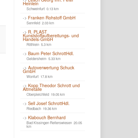
Heinlein
Schweinfurt 0.13 km
->
Franken Rohstoff GmbH
Sennfeld 2.03 km
->
R. PLAST
Kunststoffaufbereitungs- und
Handels-GmbH
Röthlein 5.3 km
->
Baum Peter SchrottHdl.
Geldersheim 5.33 km
->
Autoverwertung Schuck
GmbH
Wonfurt 17.8 km
->
Kopp Theodor Schrott und
Altmetalle
Oberpleichfeld 19.05 km
->
Sell Josef SchrottHdl.
Riedbach 19.36 km
->
Klabouch Bernhard
Bad Kissingen Reiterswiesen 20.05
km