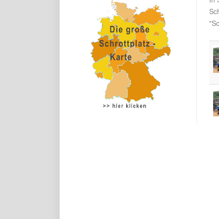
Sc
"Sc