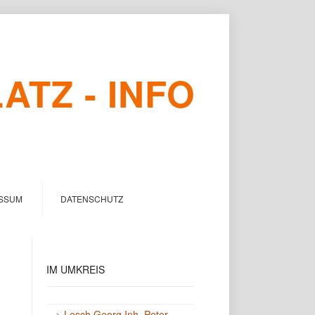
TZ - INFO
SSUM
DATENSCHUTZ
IM
UMKREIS
->
Lesch Georg Inh. Peter