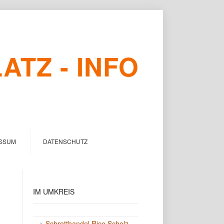
TZ - INFO
SSUM
DATENSCHUTZ
IM
UMKREIS
->
Schrotthandel Rico Scholz