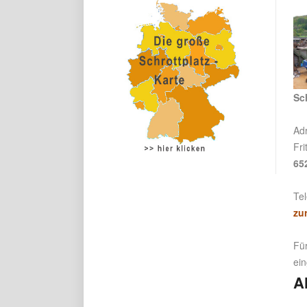
Sc
Ad
Fri
65
Tel
zu
Für
ei
A