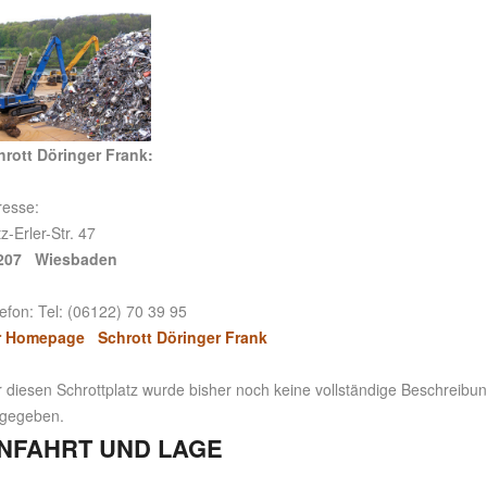
hrott Döringer Frank:
resse:
tz-Erler-Str. 47
207 Wiesbaden
efon: Tel: (06122) 70 39 95
r Homepage Schrott Döringer Frank
 diesen Schrottplatz wurde bisher noch keine vollständige Beschreibu
ngegeben.
NFAHRT UND LAGE