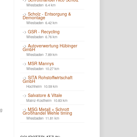
Wiesbaden 6.4 km
->
Scholz - Entsorgung &
Demontage
Wiesbaden 6.42 km
->
GSR - Recycling
Wiesbaden 6.76 km
->
Autoverwertung Hübinger
GmbH
Wiesbaden 7.89 km
->
MSR Mannys
Wiesbaden 10.27 km
->
SITA Rohstoffwirtschaft
GmbH
Hochheim 10.59 km
->
Salvatore & Vitale
Mainz-Kostheim 10.83 km
->
MSG Metall + Schrott
ng
Großhandel Wehle timing
Wiesbaden 11.81 km