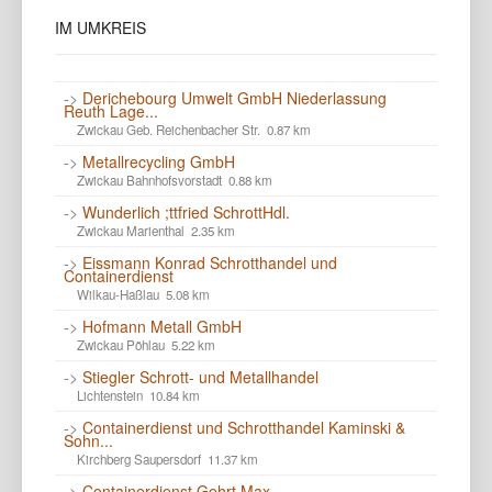
IM
UMKREIS
->
Derichebourg Umwelt GmbH Niederlassung
Reuth Lage...
Zwickau Geb. Reichenbacher Str. 0.87 km
->
Metallrecycling GmbH
Zwickau Bahnhofsvorstadt 0.88 km
->
Wunderlich ;ttfried SchrottHdl.
Zwickau Marienthal 2.35 km
->
Eissmann Konrad Schrotthandel und
Containerdienst
Wilkau-Haßlau 5.08 km
->
Hofmann Metall GmbH
Zwickau Pöhlau 5.22 km
->
Stiegler Schrott- und Metallhandel
Lichtenstein 10.84 km
->
Containerdienst und Schrotthandel Kaminski &
Sohn...
Kirchberg Saupersdorf 11.37 km
->
Containerdienst Gehrt Max